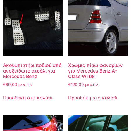
Ακουμπιστήρι ποδιού από
Χρώμια πίσω φαναριών
ανοξείδωτο ατσάλι για
για Mercedes Benz A-
Mercedes Benz
Class W168
€
69,00
€
129,00
με Φ.Π.Α.
με Φ.Π.Α.
Προσθήκη στο καλάθι
Προσθήκη στο καλάθι