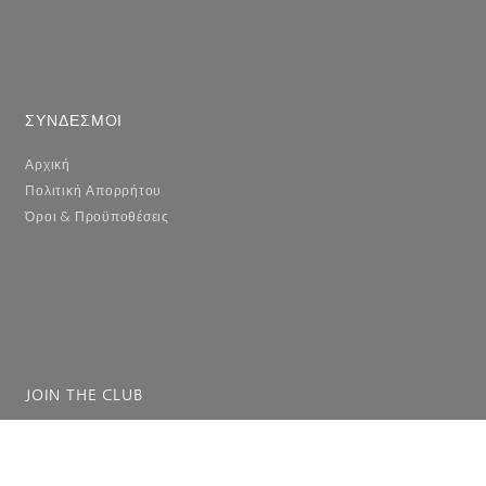
ΣΥΝΔΕΣΜΟΙ
Αρχική
Πολιτική Απορρήτου
Όροι & Προϋποθέσεις
JOIN THE CLUB
Συμπληρώστε το email σας για να λαμβάνετε ενημερώσεις.