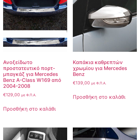
Ανοξείδωτο
Καπάκια καθρεπτών
προστατευτικό πορτ-
χρωμίου για Mercedes
μπαγκάζ για Mercedes
Benz
Benz A-Class W169 από
€
139,00
με Φ.Π.Α.
2004-2008
€
129,00
με Φ.Π.Α.
Προσθήκη στο καλάθι
Προσθήκη στο καλάθι