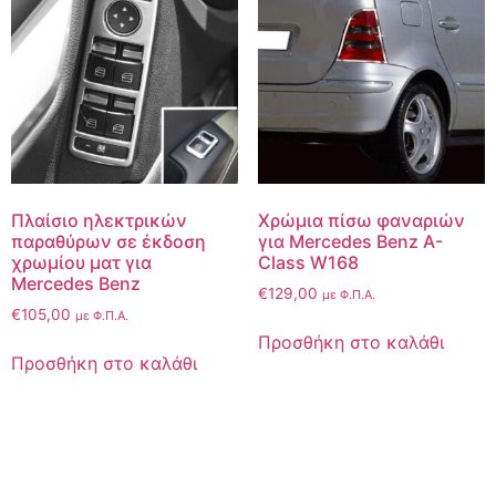
Πλαίσιο ηλεκτρικών
Χρώμια πίσω φαναριών
παραθύρων σε έκδοση
για Mercedes Benz A-
χρωμίου ματ για
Class W168
Mercedes Benz
€
129,00
με Φ.Π.Α.
€
105,00
με Φ.Π.Α.
Προσθήκη στο καλάθι
Προσθήκη στο καλάθι