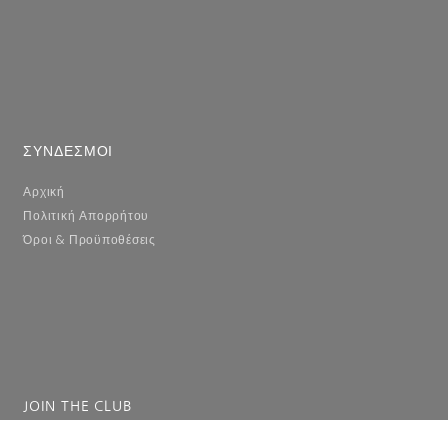
ΣΥΝΔΕΣΜΟΙ
Αρχική
Πολιτική Απορρήτου
Όροι & Προϋποθέσεις
JOIN THE CLUB
Συμπληρώστε το email σας για να λαμβάνετε ενημερώσεις.