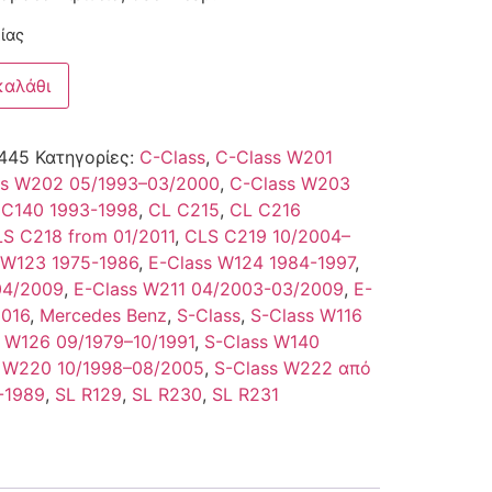
ίας
καλάθι
445
Κατηγορίες:
C-Class
,
C-Class W201
ss W202 05/1993–03/2000
,
C-Class W203
 C140 1993-1998
,
CL C215
,
CL C216
S C218 from 01/2011
,
CLS C219 10/2004–
 W123 1975-1986
,
E-Class W124 1984-1997
,
04/2009
,
E-Class W211 04/2003-03/2009
,
E-
2016
,
Mercedes Benz
,
S-Class
,
S-Class W116
 W126 09/1979–10/1991
,
S-Class W140
s W220 10/1998–08/2005
,
S-Class W222 από
-1989
,
SL R129
,
SL R230
,
SL R231