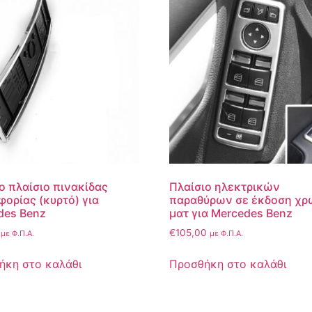
ο πλαίσιο πινακίδας
Πλαίσιο ηλεκτρικών
ορίας (κυρτό) για
παραθύρων σε έκδοση χρ
des Benz
ματ για Mercedes Benz
€
105,00
με Φ.Π.Α.
με Φ.Π.Α.
ήκη στο καλάθι
Προσθήκη στο καλάθι