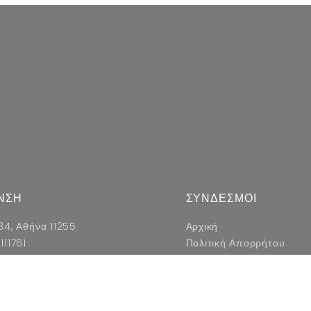
ΝΣΗ
ΣΥΝΔΕΣΜΟΙ
34, Αθήνα 11255
Αρχική
111761
Πολιτική Απορρήτου
nimex.gr
Όροι & Προϋποθέσεις