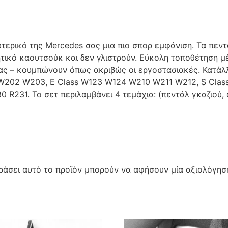
ωτερικό της Mercedes σας μια πιο σπορ εμφάνιση. Τα πεν
ητικό καουτσούκ και δεν γλιστρούν. Εύκολη τοποθέτηση μ
ας – κουμπώνουν όπως ακριβώς οι εργοστασιακές. Κατάλλ
01 W202 W203, E Class W123 W124 W210 W211 W212, S Cl
 R231. Το σετ περιλαμβάνει 4 τεμάχια: (πεντάλ γκαζιού,
άσει αυτό το προϊόν μπορούν να αφήσουν μία αξιολόγησ