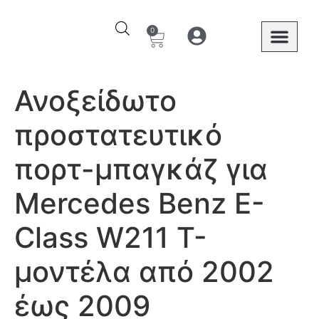
0
Ο λογαριασμός μου
Στοιχεία λογαριασμού
Mercedes Benz
Ανοξείδωτο
προστατευτικό
πορτ-μπαγκάζ για
Mercedes Benz E-
Class W211 T-
μοντέλα από 2002
έως 2009