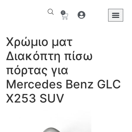
0
Ο λογαριασμός μου
Στοιχεία λογαριασμού
Mercedes Benz
Χρώμιο ματ
Διακόπτη πίσω
πόρτας για
Mercedes Benz GLC
X253 SUV