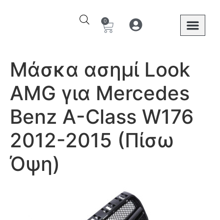
0
Ο λογαριασμός μου
Στοιχεία λογαριασμού
Mercedes Benz
Μάσκα ασημί Look
AMG για Mercedes
Benz A-Class W176
2012-2015 (Πίσω
Όψη)