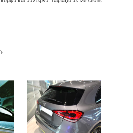
κομψό και μοντέρνο. Ταιριάζει σε Mercedes
η.