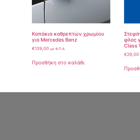
Καπάκια καθρεπτών χρωμίου
Στεφάν
για Mercedes Benz
φλας γ
Class 
€
139,00
με Φ.Π.Α.
€
29,00
Προσθήκη στο καλάθι
Προσθ