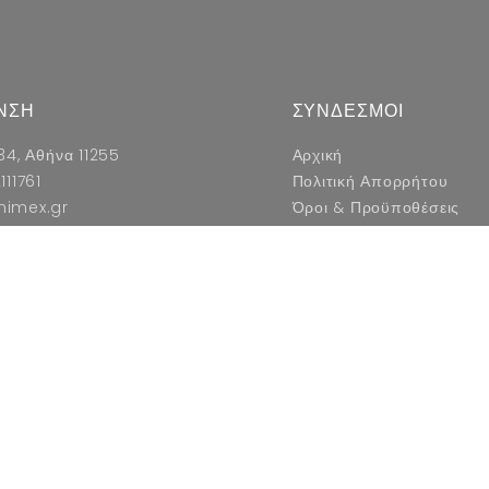
ΝΣΗ
ΣΥΝΔΕΣΜΟΙ
34, Αθήνα 11255
Αρχική
111761
Πολιτική Απορρήτου
nimex.gr
Όροι & Προϋποθέσεις