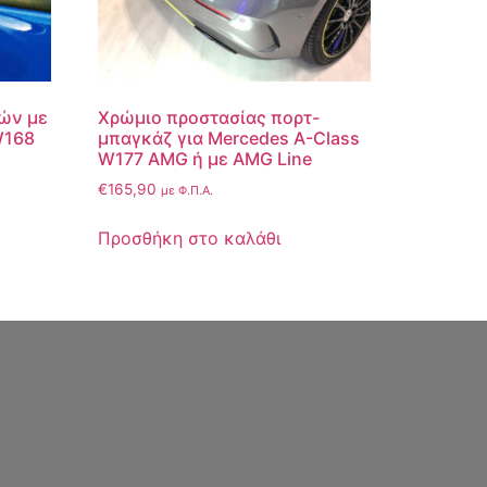
ών με
Χρώμιο προστασίας πορτ-
W168
μπαγκάζ για Mercedes A-Class
W177 AMG ή με AMG Line
€
165,90
με Φ.Π.Α.
Προσθήκη στο καλάθι