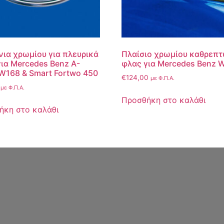
ια χρωμίου για πλευρικά
Πλαίσιο χρωμίου καθρεπτ
ια Mercedes Benz A-
φλας για Mercedes Benz 
W168 & Smart Fortwo 450
€
124,00
με Φ.Π.Α.
με Φ.Π.Α.
Προσθήκη στο καλάθι
ήκη στο καλάθι