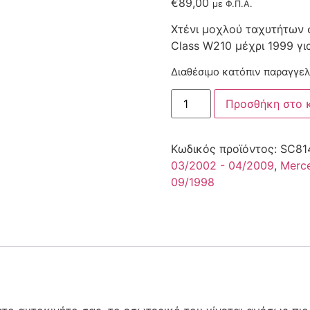
€
89,00
με Φ.Π.Α.
Χτένι μοχλού ταχυτήτων 
Class W210 μέχρι 1999 γι
Διαθέσιμο κατόπιν παραγγελ
Προσθήκη στο 
Κωδικός προϊόντος:
SC81
03/2002 - 04/2009
,
Merc
09/1998