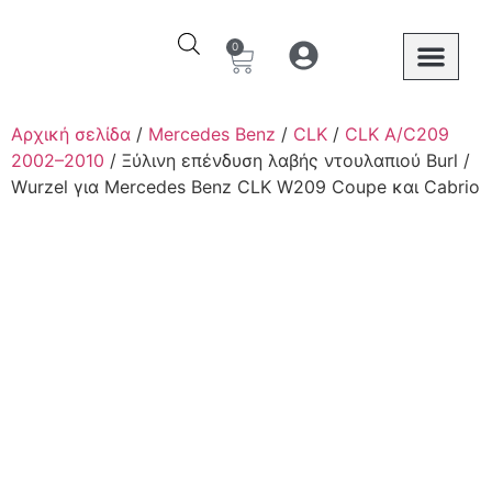
0
Ο λογαριασμός μου
Στοιχεία λογαριασμού
Mercedes Benz
Αρχική σελίδα
/
Mercedes Benz
/
CLK
/
CLK A/C209
2002–2010
/ Ξύλινη επένδυση λαβής ντουλαπιού Burl /
Wurzel για Mercedes Benz CLK W209 Coupe και Cabrio