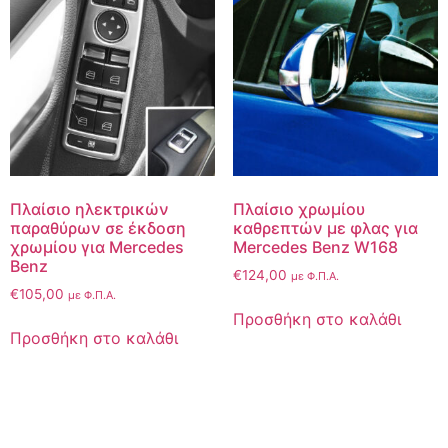
Πλαίσιο ηλεκτρικών
Πλαίσιο χρωμίου
παραθύρων σε έκδοση
καθρεπτών με φλας για
χρωμίου για Mercedes
Mercedes Benz W168
Benz
€
124,00
με Φ.Π.Α.
€
105,00
με Φ.Π.Α.
Προσθήκη στο καλάθι
Προσθήκη στο καλάθι