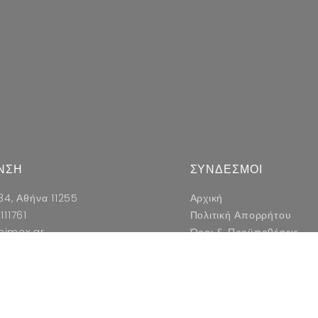
ΝΣΗ
ΣΥΝΔΕΣΜΟΙ
34, Αθήνα 11255
Αρχική
111761
Πολιτική Απορρήτου
nimex.gr
Όροι & Προϋποθέσεις