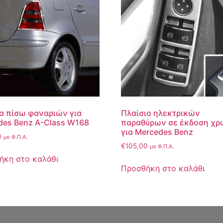
α πίσω φαναριών για
Πλαίσιο ηλεκτρικών
des Benz A-Class W168
παραθύρων σε έκδοση χρ
για Mercedes Benz
0
με Φ.Π.Α.
€
105,00
με Φ.Π.Α.
ήκη στο καλάθι
Προσθήκη στο καλάθι