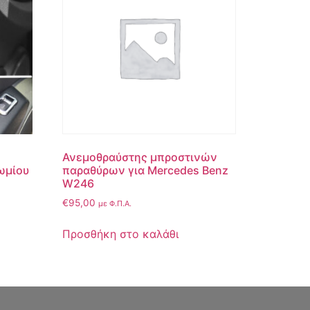
Ανεμοθραύστης μπροστινών
ωμίου
παραθύρων για Mercedes Benz
W246
€
95,00
με Φ.Π.Α.
Προσθήκη στο καλάθι