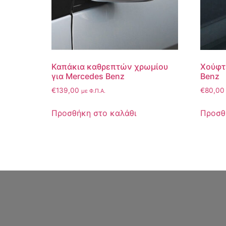
Καπάκια καθρεπτών χρωμίου
Χούφτ
για Mercedes Benz
Benz
€
139,00
€
80,00
με Φ.Π.Α.
Προσθήκη στο καλάθι
Προσθ