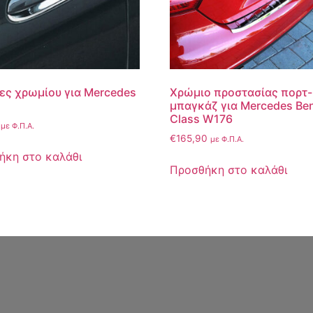
ες χρωμίου για Mercedes
Χρώμιο προστασίας πορτ-
μπαγκάζ για Mercedes Be
Class W176
με Φ.Π.Α.
€
165,90
με Φ.Π.Α.
ήκη στο καλάθι
Προσθήκη στο καλάθι