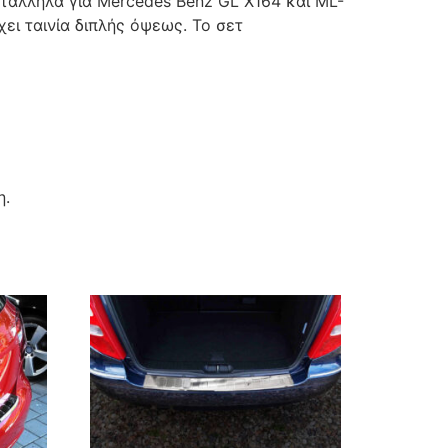
τάλληλα για Mercedes Benz GL X164 και ML-
χει ταινία διπλής όψεως. Το σετ
η.