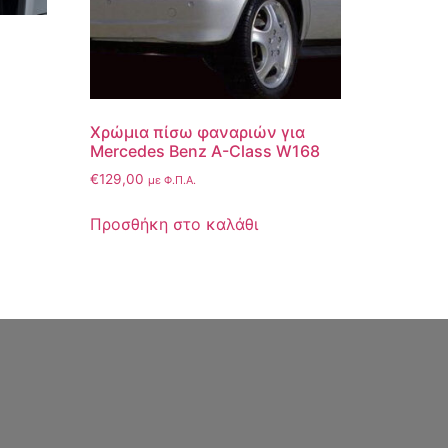
Χρώμια πίσω φαναριών για
Mercedes Benz A-Class W168
€
129,00
με Φ.Π.Α.
Προσθήκη στο καλάθι