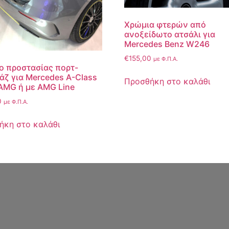
Χρώμια φτερών από
ανοξείδωτο ατσάλι για
Mercedes Benz W246
€
155,00
με Φ.Π.Α.
ο προστασίας πορτ-
άζ για Mercedes A-Class
Προσθήκη στο καλάθι
AMG ή με AMG Line
0
με Φ.Π.Α.
ήκη στο καλάθι