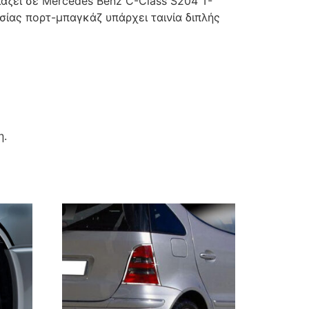
άζει σε Mercedes Benz C-Class S204 T-
σίας πορτ-μπαγκάζ υπάρχει ταινία διπλής
η.