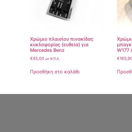
Χρώμιο πλαισίου πινακίδας
Χρώμι
κυκλοφορίας (ευθεία) για
μπαγκ
Mercedes Benz
W177 
€
45,00
€
165,9
με Φ.Π.Α.
Προσθήκη στο καλάθι
Προσθ