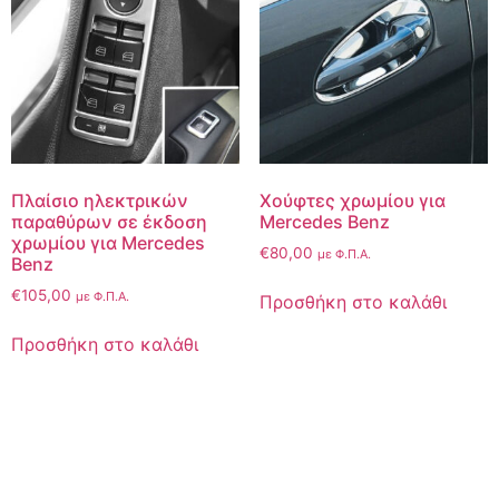
Πλαίσιο ηλεκτρικών
Χούφτες χρωμίου για
παραθύρων σε έκδοση
Mercedes Benz
χρωμίου για Mercedes
€
80,00
με Φ.Π.Α.
Benz
€
105,00
με Φ.Π.Α.
Προσθήκη στο καλάθι
Προσθήκη στο καλάθι