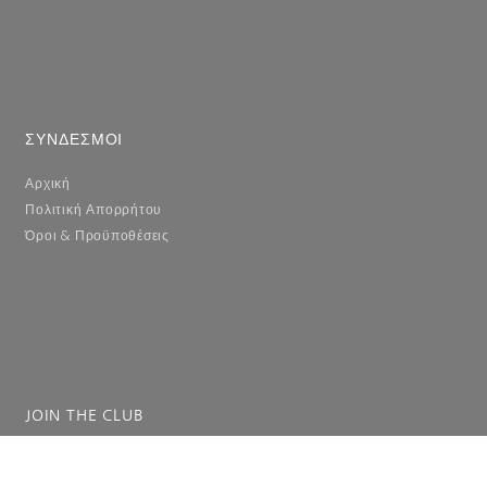
ΣΥΝΔΕΣΜΟΙ
Αρχική
Πολιτική Απορρήτου
Όροι & Προϋποθέσεις
JOIN THE CLUB
Συμπληρώστε το email σας για να λαμβάνετε ενημερώσεις.