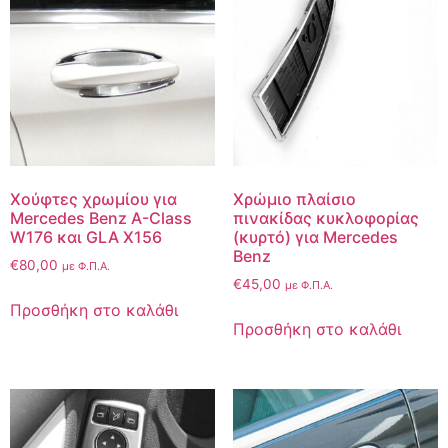
Χούφτες χρωμίου για
Χρώμιο πλαίσιο
Mercedes Benz A-Class
πινακίδας κυκλοφορίας
W176 και GLA X156
(κυρτό) για Mercedes
Benz
€
80,00
με Φ.Π.Α.
€
45,00
με Φ.Π.Α.
Προσθήκη στο καλάθι
Προσθήκη στο καλάθι