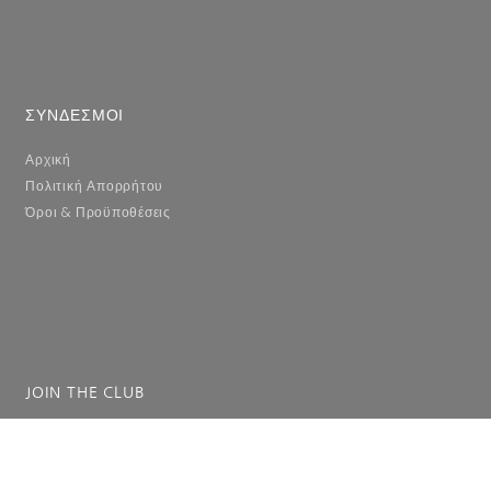
ΣΥΝΔΕΣΜΟΙ
Αρχική
Πολιτική Απορρήτου
Όροι & Προϋποθέσεις
JOIN THE CLUB
Συμπληρώστε το email σας για να λαμβάνετε ενημερώσεις.