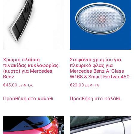
Χρώμιο πλαίσιο
Στεφάνια χρωμίου για
πινακίδας κυκλοφορίας
πλευρικά φλας για
(κυρτό) για Mercedes
Mercedes Benz A-Class
Benz
W168 & Smart Fortwo 450
€
45,00
€
29,00
με Φ.Π.Α.
με Φ.Π.Α.
Προσθήκη στο καλάθι
Προσθήκη στο καλάθι