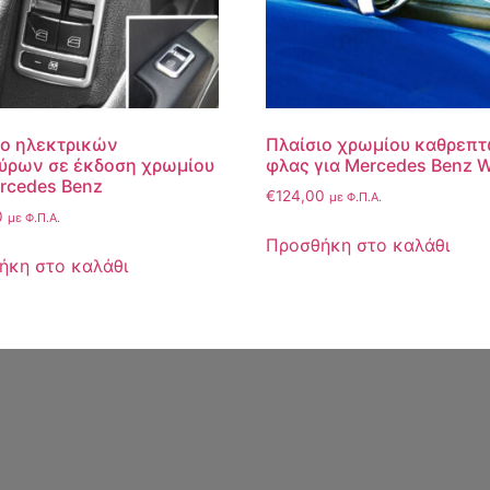
ιο ηλεκτρικών
Πλαίσιο χρωμίου καθρεπτ
ύρων σε έκδοση χρωμίου
φλας για Mercedes Benz 
rcedes Benz
€
124,00
με Φ.Π.Α.
0
με Φ.Π.Α.
Προσθήκη στο καλάθι
ήκη στο καλάθι