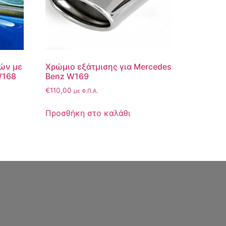
ών με
Χρώμιο εξάτμισης για Mercedes
W168
Benz W169
€
110,00
με Φ.Π.Α.
Προσθήκη στο καλάθι