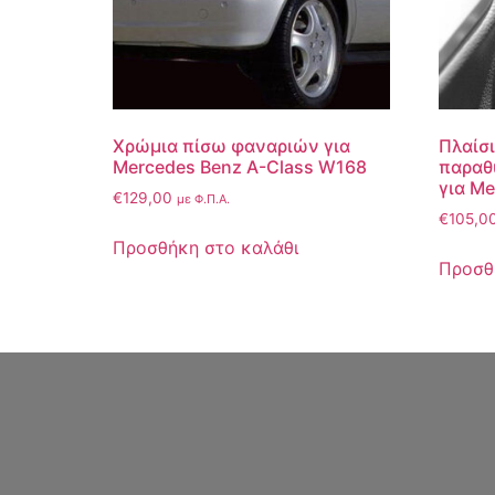
Χρώμια πίσω φαναριών για
Πλαίσ
Mercedes Benz A-Class W168
παραθ
για Me
€
129,00
με Φ.Π.Α.
€
105,0
Προσθήκη στο καλάθι
Προσθ