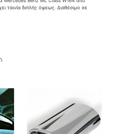
ια Mercedes Benz ΜL Class W164 από
ει ταινία διπλής όψεως. Διαθέσιμο σε
η.