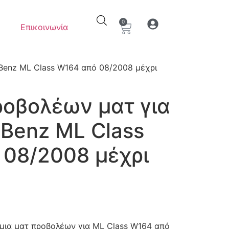
0
Επικοινωνία
Ο λογαριασμός μου
Στοιχεία λογαρια
Benz ΜL Class W164 από 08/2008 μέχρι
οβολέων ματ για
Benz ΜL Class
 08/2008 μέχρι
ια ματ προβολέων για ΜL Class W164 από