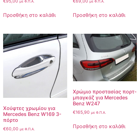
€
95,00
€
69,00
με Φ.Π.Α.
με Φ.Π.Α.
Προσθήκη στο καλάθι
Προσθήκη στο καλάθι
Χρώμιο προστασίας πορτ-
μπαγκάζ για Mercedes
Benz W247
Χούφτες χρωμίου για
€
165,90
με Φ.Π.Α.
Mercedes Benz W169 3-
πόρτο
Προσθήκη στο καλάθι
€
60,00
με Φ.Π.Α.