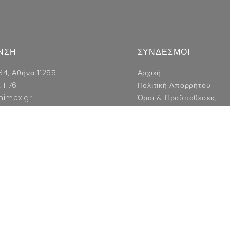
ΝΣΗ
ΣΥΝΔΕΣΜΟΙ
34, Αθήνα 11255
Αρχική
111761
Πολιτική Απορρήτου
nimex.gr
Όροι & Προϋποθέσεις