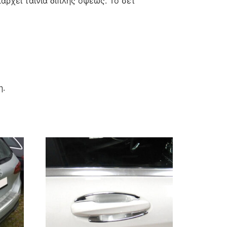
άρχει ταινία διπλής όψεως. Το σετ
η.