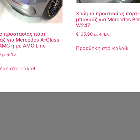
Χρώμιο προστασίας πορτ-
μπαγκάζ για Mercedes Be
W247
ο προστασίας πορτ-
€
165,90
με Φ.Π.Α.
άζ για Mercedes A-Class
AMG ή με AMG Line
Προσθήκη στο καλάθι
0
με Φ.Π.Α.
ήκη στο καλάθι