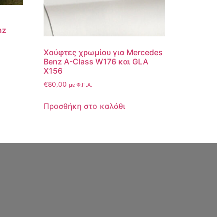
nz
Χούφτες χρωμίου για Mercedes
Benz A-Class W176 και GLA
X156
€
80,00
με Φ.Π.Α.
Προσθήκη στο καλάθι