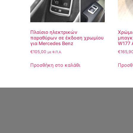
Πλαίσιο ηλεκτρικών
Χρώμι
παραθύρων σε έκδοση χρωμίου
μπαγκ
για Mercedes Benz
W177 
€
105,00
€
165,9
με Φ.Π.Α.
Προσθήκη στο καλάθι
Προσθ