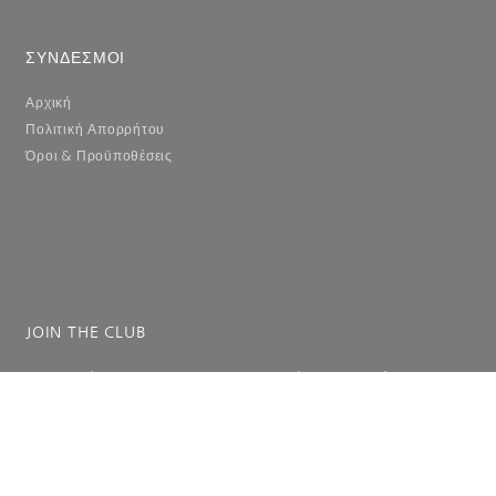
ΣΥΝΔΕΣΜΟΙ
Αρχική
Πολιτική Απορρήτου
Όροι & Προϋποθέσεις
JOIN THE CLUB
Συμπληρώστε το email σας για να λαμβάνετε ενημερώσεις.