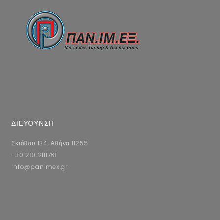
ΔΙΕΥΘΥΝΣΗ
Σκιάθου 134, Αθήνα 11255
+30 210 2111761
info@panimex.gr