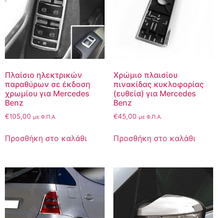
Πλαίσιο ηλεκτρικών
Χρώμιο πλαισίου
παραθύρων σε έκδοση
πινακίδας κυκλοφορίας
χρωμίου για Mercedes
(ευθεία) για Mercedes
Benz
Benz
€
105,00
€
45,00
με Φ.Π.Α.
με Φ.Π.Α.
Προσθήκη στο καλάθι
Προσθήκη στο καλάθι