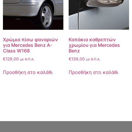
Χρώμια πίσω φαναριών
Καπάκια καθρεπτών
για Mercedes Benz A-
χρωμίου για Mercedes
Class W168
Benz
€
129,00
€
139,00
με Φ.Π.Α.
με Φ.Π.Α.
Προσθήκη στο καλάθι
Προσθήκη στο καλάθι