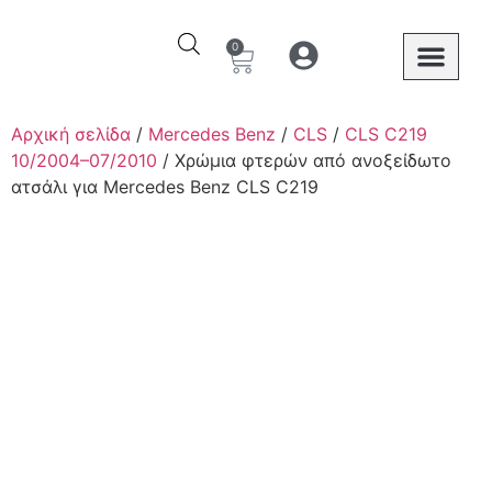
0
Ο λογαριασμός μου
Στοιχεία λογαριασμού
Mercedes Benz
Αρχική σελίδα
/
Mercedes Benz
/
CLS
/
CLS C219
10/2004–07/2010
/ Χρώμια φτερών από ανοξείδωτο
ατσάλι για Mercedes Benz CLS C219