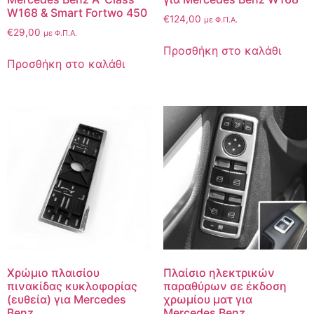
W168 & Smart Fortwo 450
€
124,00
με Φ.Π.Α.
€
29,00
με Φ.Π.Α.
Προσθήκη στο καλάθι
Προσθήκη στο καλάθι
Χρώμιο πλαισίου
Πλαίσιο ηλεκτρικών
πινακίδας κυκλοφορίας
παραθύρων σε έκδοση
(ευθεία) για Mercedes
χρωμίου ματ για
Benz
Mercedes Benz