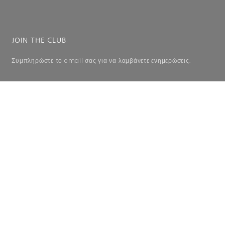
JOIN THE CLUB
Συμπληρώστε το email σας για να λαμβάνετε ενημερώσεις.
SUBSCRIBE
Copyright © 2022 | ΠΑΝ.ΙΜ.ΕΞ.