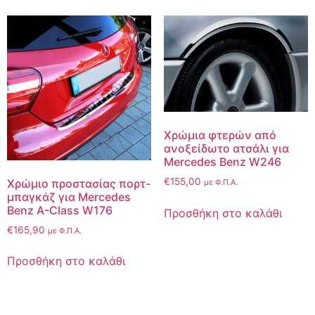
Χρώμια φτερών από
ανοξείδωτο ατσάλι για
Mercedes Benz W246
€
155,00
Χρώμιο προστασίας πορτ-
με Φ.Π.Α.
μπαγκάζ για Mercedes
Benz A-Class W176
Προσθήκη στο καλάθι
€
165,90
με Φ.Π.Α.
Προσθήκη στο καλάθι